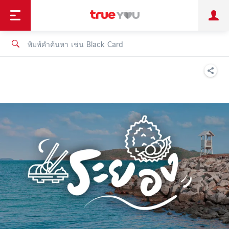
TruePoint
ชำระบิล
ช้อป
เทรนด์เทคโนโลยี
ลูกค้าบุคคล
ลูกค้าองค์กร
ทรูโบนัส
ทรูไอดี
ทรูไอเซอร์วิส