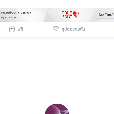
ตรวจสอบและชำระบิล
See TrueP
ทรูไอเซอร์วิส
ฟรี
คูปองของฉัน