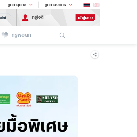
ช้อป
เทรนด์เทคโนโลยี
ลูกค้าบุคคล
ลูกค้าองค์กร
ทรูไอดี
เข้าสู่ระบบ
oint
Search
ทรูพอยท์