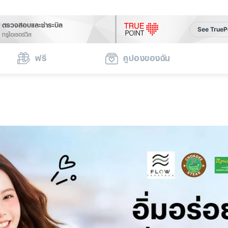
ตรวจสอบและชำระบิล
See TrueP
ทรูไอเซอร์วิส
ฟรี
คูปองของฉัน