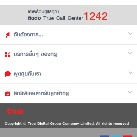
1242
เราพร้อมดูแลคุณ
ติดต่อ True Call Center
ฉันต้องการ...
บริการอื่นๆ ของทรู
ค้นหาสิทธิประโยชน์
รวมของฟรี
พูดคุยกับเรา
มือถือ
ดูสิทธิประโยชน์ที่เก็บไว้
อินเตอร์เน็ต
เป็นพันธมิตรร้านค้ากับทรูยู (True Smart Merchant)
สิทธิพิเศษสำหรับลูกค้าทรู
Call Center
ทีวี
1242
ดาวน์โหลดแอปทรูยู
iOS
/
Android
1236 ลูกค้าทรูแบล็ค
ทรูการ์ด
ติดต่อเรา
Copyright © True Digital Group Company Limited. All rights reserved
ทรูพอยท์
สนทนาทางวิดีโอสำหรับผู้ที่มีปัญหาทางการได้ยิน