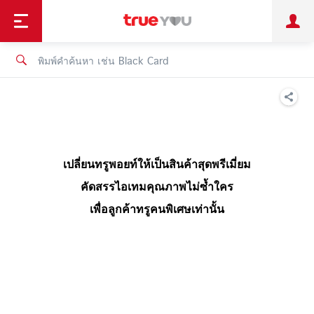
TruePoint
ชำระบิล
ช้อป
เทรนด์เทคโนโลยี
ลูกค้าบุคคล
ลูกค้าองค์กร
ทรูโบนัส
ทรูไอดี
ทรูไอเซอร์วิส
เปลี่ยนทรูพอยท์ให้เป็นสินค้าสุดพรีเมี่ยม
คัดสรรไอเทมคุณภาพไม่ซ้ำใคร
เพื่อลูกค้าทรูคนพิเศษเท่านั้น