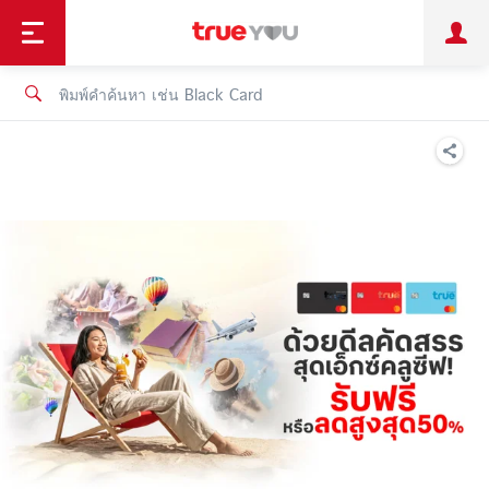
TruePoint
ชำระบิล
ช้อป
เทรนด์เทคโนโลยี
ลูกค้าบุคคล
ลูกค้าองค์กร
ทรูโบนัส
ทรูไอดี
ทรูไอเซอร์วิส