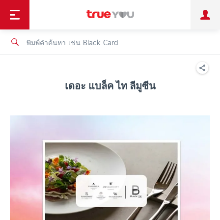
TruePoint
ชำระบิล
ช้อป
เทรนด์เทคโนโลยี
ลูกค้าบุคคล
ลูกค้าองค์กร
ทรูโบนัส
ทรูไอดี
ทรูไอเซอร์วิส
เดอะ แบล็ค ไท ลีมูซีน