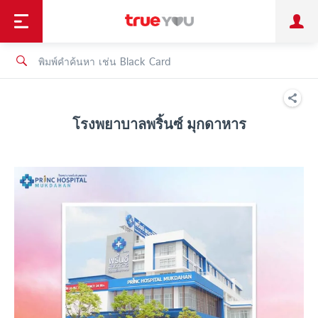
TruePoint
ชำระบิล
ช้อป
เทรนด์เทคโนโลยี
ลูกค้าบุคคล
ลูกค้าองค์กร
ทรูโบนัส
ทรูไอดี
ทรูไอเซอร์วิส
โรงพยาบาลพริ้นซ์ มุกดาหาร