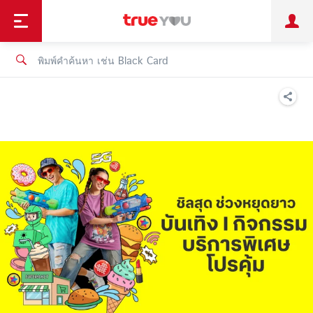
TruePoint
ชำระบิล
ช้อป
เทรนด์เทคโนโลยี
ลูกค้าบุคคล
ลูกค้าองค์กร
ทรูโบนัส
ทรูไอดี
ทรูไอเซอร์วิส