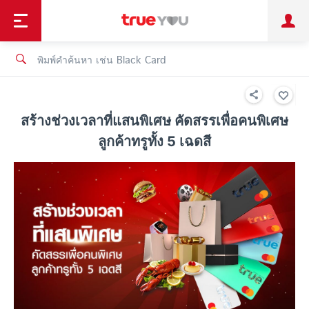
TruePoint
ชำระบิล
ช้อป
เทรนด์เทคโนโลยี
ลูกค้าบุคคล
ลูกค้าองค์กร
ทรูโบนัส
ทรูไอดี
ทรูไอเซอร์วิส
สร้างช่วงเวลาที่แสนพิเศษ คัดสรรเพื่อคนพิเศษ
ลูกค้าทรูทั้ง 5 เฉดสี