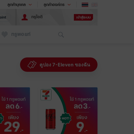
ช้อป
เทรนด์เทคโนโลยี
ลูกค้าบุคคล
ลูกค้าองค์กร
ทรูไอดี
เข้าสู่ระบบ
oint
Search
ทรูพอยท์
คูปอง 7-Eleven ของฉัน