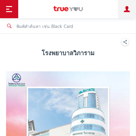
TruePoint
ชำระบิล
ช้อป
เทรนด์เทคโนโลยี
ลูกค้าบุคคล
ลูกค้าองค์กร
ทรูโบนัส
ทรูไอดี
ทรูไอเซอร์วิส
โรงพยาบาลวิภาราม